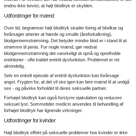
endnu ikke bevist, at højt blodtryk er skylden.
Udfordringer for mænd
Over tid, begrænser højt blodtryk skader foring af blodkar og
forårsager arterier at hærde og smalle (åreforkalkning),
blodgennemstrømning. Det betyder mindre blod er i stand til at
strømme til penis. For nogle mænd, gør nedsat
blodgennemstrømning det vanskeligt at opnå og opretholde
erektioner - ofte kaldet erektil dysfunktion. Problemet er ret
almindelig.
Selv en enkelt episode af erektil dysfunktion kan forårsage
angst. Frygten for, at det vil ske igen kan føre mænd til at undgå
sex - og påvirke forholdet til deres seksuelle partner.
Forhøjet blodtryk kan også forstyrre ejakulation og reducere
seksuel lyst. Sommetider medicin anvendes til behandling af
forhøjet blodtryk har lignende virkninger.
Udfordringer for kvinder
Højt blodtryk effekt på seksuelle problemer hos kvinder er ikke