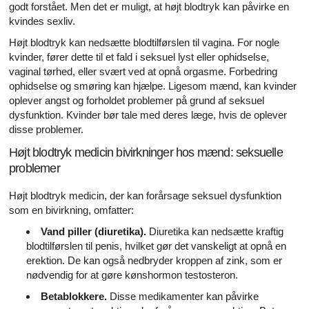
godt forstået. Men det er muligt, at højt blodtryk kan påvirke en
kvindes sexliv.
Højt blodtryk kan nedsætte blodtilførslen til vagina. For nogle
kvinder, fører dette til et fald i seksuel lyst eller ophidselse,
vaginal tørhed, eller svært ved at opnå orgasme. Forbedring
ophidselse og smøring kan hjælpe. Ligesom mænd, kan kvinder
oplever angst og forholdet problemer på grund af seksuel
dysfunktion. Kvinder bør tale med deres læge, hvis de oplever
disse problemer.
Højt blodtryk medicin bivirkninger hos mænd: seksuelle
problemer
Højt blodtryk medicin, der kan forårsage seksuel dysfunktion
som en bivirkning, omfatter:
Vand piller (diuretika).
Diuretika kan nedsætte kraftig
blodtilførslen til penis, hvilket gør det vanskeligt at opnå en
erektion. De kan også nedbryder kroppen af ​​zink, som er
nødvendig for at gøre kønshormon testosteron.
Betablokkere.
Disse medikamenter kan påvirke