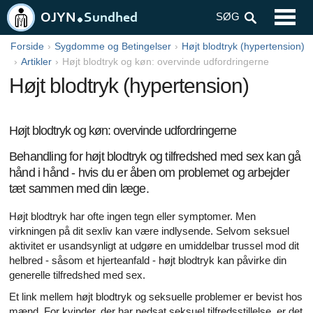
SYMPTOMER
SØG
TEST OG PROCEDURER
Forside
Sygdomme og Betingelser
Højt blodtryk (hypertension)
Artikler
Højt blodtryk og køn: overvinde udfordringerne
SYGDOMME OG TILSTANDE
Højt blodtryk (hypertension)
VOKSEN SUNDHED
Højt blodtryk og køn: overvinde udfordringerne
BØRNS SUNDHED
Behandling for højt blodtryk og tilfredshed med sex kan gå
TIL SPÆDBØRN OG SMÅBØRN SUNDHED
hånd i hånd - hvis du er åben om problemet og arbejder
tæt sammen med din læge.
MÆNDS SUNDHED
Højt blodtryk har ofte ingen tegn eller symptomer. Men
ERNÆRING OG SUND KOST
virkningen på dit sexliv kan være indlysende. Selvom seksuel
aktivitet er usandsynligt at udgøre en umiddelbar trussel mod dit
RYGESTOP
helbred - såsom et hjerteanfald - højt blodtryk kan påvirke din
generelle tilfredshed med sex.
KVINDERS SUNDHED
Et link mellem højt blodtryk og seksuelle problemer er bevist hos
mænd. For kvinder, der har nedsat seksuel tilfredsstillelse, er det