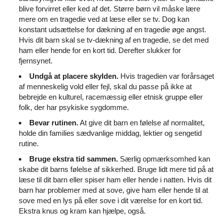
blive forvirret eller ked af det. Større børn vil måske lære
mere om en tragedie ved at læse eller se tv. Dog kan
konstant udsættelse for dækning af en tragedie øge angst.
Hvis dit barn skal se tv-dækning af en tragedie, se det med
ham eller hende for en kort tid. Derefter slukker for
fjernsynet.
Undgå at placere skylden.
Hvis tragedien var forårsaget
af menneskelig vold eller fejl, skal du passe på ikke at
bebrejde en kulturel, racemæssig eller etnisk gruppe eller
folk, der har psykiske sygdomme.
Bevar rutinen.
At give dit barn en følelse af normalitet,
holde din families sædvanlige middag, lektier og sengetid
rutine.
Bruge ekstra tid sammen.
Særlig opmærksomhed kan
skabe dit barns følelse af sikkerhed. Bruge lidt mere tid på at
læse til dit barn eller spiser ham eller hende i natten. Hvis dit
barn har problemer med at sove, give ham eller hende til at
sove med en lys på eller sove i dit værelse for en kort tid.
Ekstra knus og kram kan hjælpe, også.