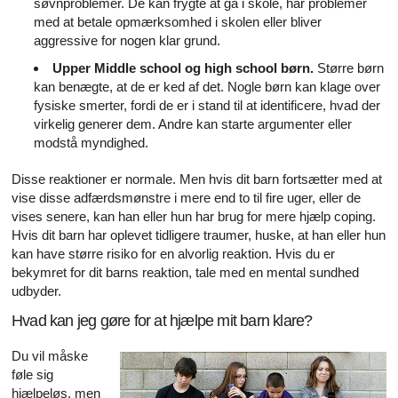
søvnproblemer. De kan frygte at gå i skole, har problemer
med at betale opmærksomhed i skolen eller bliver
aggressive for nogen klar grund.
Upper Middle school og high school børn.
Større børn
kan benægte, at de er ked af det. Nogle børn kan klage over
fysiske smerter, fordi de er i stand til at identificere, hvad der
virkelig generer dem. Andre kan starte argumenter eller
modstå myndighed.
Disse reaktioner er normale. Men hvis dit barn fortsætter med at
vise disse adfærdsmønstre i mere end to til fire uger, eller de
vises senere, kan han eller hun har brug for mere hjælp coping.
Hvis dit barn har oplevet tidligere traumer, huske, at han eller hun
kan have større risiko for en alvorlig reaktion. Hvis du er
bekymret for dit barns reaktion, tale med en mental sundhed
udbyder.
Hvad kan jeg gøre for at hjælpe mit barn klare?
Du vil måske
føle sig
hjælpeløs, men