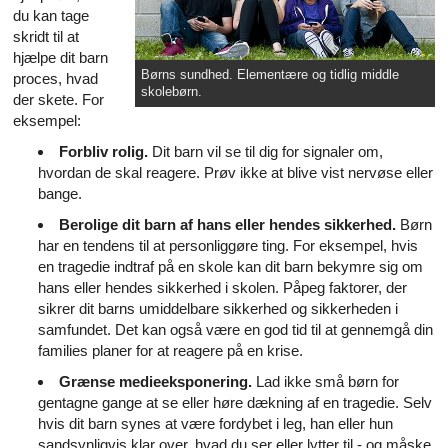
du kan tage
skridt til at
hjælpe dit barn
Børns sundhed. Elementære og tidlig middle
proces, hvad
skolebørn.
der skete. For
eksempel:
Forbliv rolig.
Dit barn vil se til dig for signaler om,
hvordan de skal reagere. Prøv ikke at blive vist nervøse eller
bange.
Berolige dit barn af hans eller hendes sikkerhed.
Børn
har en tendens til at personliggøre ting. For eksempel, hvis
en tragedie indtraf på en skole kan dit barn bekymre sig om
hans eller hendes sikkerhed i skolen. Påpeg faktorer, der
sikrer dit barns umiddelbare sikkerhed og sikkerheden i
samfundet. Det kan også være en god tid til at gennemgå din
families planer for at reagere på en krise.
Grænse medieeksponering.
Lad ikke små børn for
gentagne gange at se eller høre dækning af en tragedie. Selv
hvis dit barn synes at være fordybet i leg, han eller hun
sandsynligvis klar over, hvad du ser eller lytter til - og måske