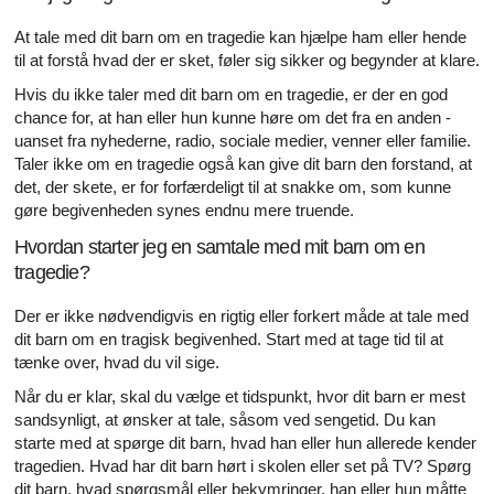
At tale med dit barn om en tragedie kan hjælpe ham eller hende
til at forstå hvad der er sket, føler sig sikker og begynder at klare.
Hvis du ikke taler med dit barn om en tragedie, er der en god
chance for, at han eller hun kunne høre om det fra en anden -
uanset fra nyhederne, radio, sociale medier, venner eller familie.
Taler ikke om en tragedie også kan give dit barn den forstand, at
det, der skete, er for forfærdeligt til at snakke om, som kunne
gøre begivenheden synes endnu mere truende.
Hvordan starter jeg en samtale med mit barn om en
tragedie?
Der er ikke nødvendigvis en rigtig eller forkert måde at tale med
dit barn om en tragisk begivenhed. Start med at tage tid til at
tænke over, hvad du vil sige.
Når du er klar, skal du vælge et tidspunkt, hvor dit barn er mest
sandsynligt, at ønsker at tale, såsom ved sengetid. Du kan
starte med at spørge dit barn, hvad han eller hun allerede kender
tragedien. Hvad har dit barn hørt i skolen eller set på TV? Spørg
dit barn, hvad spørgsmål eller bekymringer, han eller hun måtte