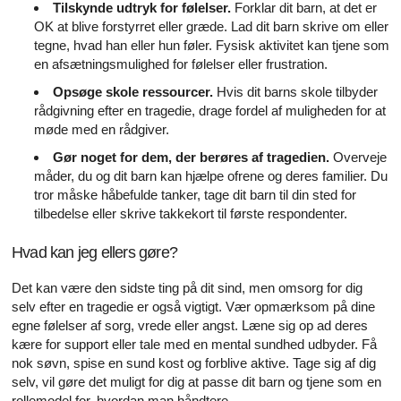
Tilskynde udtryk for følelser.
Forklar dit barn, at det er
OK at blive forstyrret eller græde. Lad dit barn skrive om eller
tegne, hvad han eller hun føler. Fysisk aktivitet kan tjene som
en afsætningsmulighed for følelser eller frustration.
Opsøge skole ressourcer.
Hvis dit barns skole tilbyder
rådgivning efter en tragedie, drage fordel af muligheden for at
møde med en rådgiver.
Gør noget for dem, der berøres af tragedien.
Overveje
måder, du og dit barn kan hjælpe ofrene og deres familier. Du
tror måske håbefulde tanker, tage dit barn til din sted for
tilbedelse eller skrive takkekort til første respondenter.
Hvad kan jeg ellers gøre?
Det kan være den sidste ting på dit sind, men omsorg for dig
selv efter en tragedie er også vigtigt. Vær opmærksom på dine
egne følelser af sorg, vrede eller angst. Læne sig op ad deres
kære for support eller tale med en mental sundhed udbyder. Få
nok søvn, spise en sund kost og forblive aktive. Tage sig af dig
selv, vil gøre det muligt for dig at passe dit barn og tjene som en
rollemodel for, hvordan man håndtere.