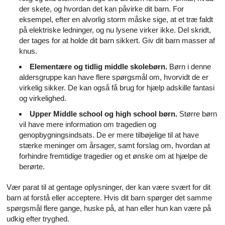
der skete, og hvordan det kan påvirke dit barn. For
eksempel, efter en alvorlig storm måske sige, at et træ faldt
på elektriske ledninger, og nu lysene virker ikke. Del skridt,
der tages for at holde dit barn sikkert. Giv dit barn masser af
knus.
Elementære og tidlig middle skolebørn.
Børn i denne
aldersgruppe kan have flere spørgsmål om, hvorvidt de er
virkelig sikker. De kan også få brug for hjælp adskille fantasi
og virkelighed.
Upper Middle school og high school børn.
Større børn
vil have mere information om tragedien og
genopbygningsindsats. De er mere tilbøjelige til at have
stærke meninger om årsager, samt forslag om, hvordan at
forhindre fremtidige tragedier og et ønske om at hjælpe de
berørte.
Vær parat til at gentage oplysninger, der kan være svært for dit
barn at forstå eller acceptere. Hvis dit barn spørger det samme
spørgsmål flere gange, huske på, at han eller hun kan være på
udkig efter tryghed.