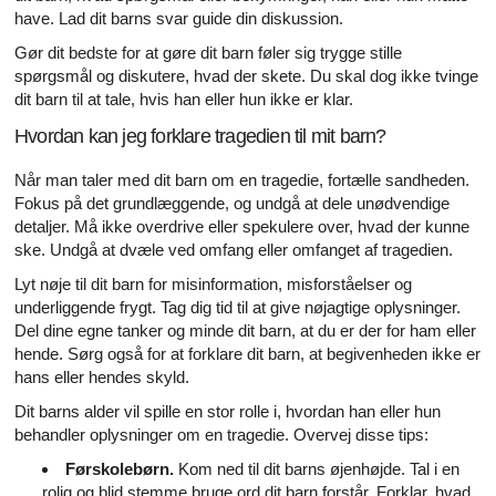
have. Lad dit barns svar guide din diskussion.
Gør dit bedste for at gøre dit barn føler sig trygge stille
spørgsmål og diskutere, hvad der skete. Du skal dog ikke tvinge
dit barn til at tale, hvis han eller hun ikke er klar.
Hvordan kan jeg forklare tragedien til mit barn?
Når man taler med dit barn om en tragedie, fortælle sandheden.
Fokus på det grundlæggende, og undgå at dele unødvendige
detaljer. Må ikke overdrive eller spekulere over, hvad der kunne
ske. Undgå at dvæle ved omfang eller omfanget af tragedien.
Lyt nøje til dit barn for misinformation, misforståelser og
underliggende frygt. Tag dig tid til at give nøjagtige oplysninger.
Del dine egne tanker og minde dit barn, at du er der for ham eller
hende. Sørg også for at forklare dit barn, at begivenheden ikke er
hans eller hendes skyld.
Dit barns alder vil spille en stor rolle i, hvordan han eller hun
behandler oplysninger om en tragedie. Overvej disse tips:
Førskolebørn.
Kom ned til dit barns øjenhøjde. Tal i en
rolig og blid stemme bruge ord dit barn forstår. Forklar, hvad