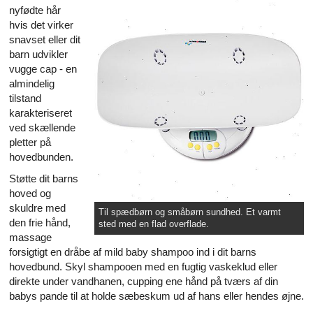
nyfødte hår
hvis det virker
snavset eller dit
barn udvikler
vugge cap - en
almindelig
tilstand
karakteriseret
ved skællende
pletter på
hovedbunden.
Støtte dit barns
hoved og
skuldre med
Til spædbørn og småbørn sundhed. Et varmt
den frie hånd,
sted med en flad overflade.
massage
forsigtigt en dråbe af mild baby shampoo ind i dit barns
hovedbund. Skyl shampooen med en fugtig vaskeklud eller
direkte under vandhanen, cupping ene hånd på tværs af din
babys pande til at holde sæbeskum ud af hans eller hendes øjne.