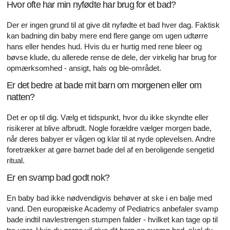
Hvor ofte har min nyfødte har brug for et bad?
Der er ingen grund til at give dit nyfødte et bad hver dag. Faktisk
kan badning din baby mere end flere gange om ugen udtørre
hans eller hendes hud. Hvis du er hurtig med rene bleer og
bøvse klude, du allerede rense de dele, der virkelig har brug for
opmærksomhed - ansigt, hals og ble-området.
Er det bedre at bade mit barn om morgenen eller om
natten?
Det er op til dig. Vælg et tidspunkt, hvor du ikke skyndte eller
risikerer at blive afbrudt. Nogle forældre vælger morgen bade,
når deres babyer er vågen og klar til at nyde oplevelsen. Andre
foretrækker at gøre barnet bade del af en beroligende sengetid
ritual.
Er en svamp bad godt nok?
En baby bad ikke nødvendigvis behøver at ske i en balje med
vand. Den europæiske Academy of Pediatrics anbefaler svamp
bade indtil navlestrengen stumpen falder - hvilket kan tage op til