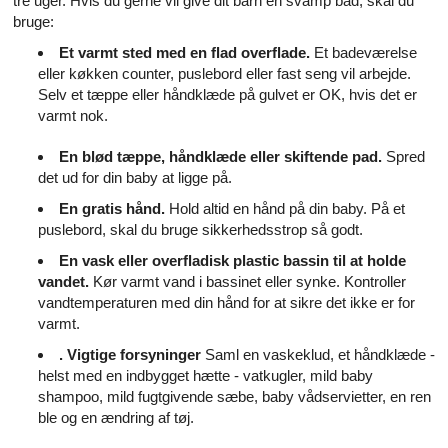
tre uger. Hvis du gerne vil give dit barn en svamp bad, skal du
bruge:
Et varmt sted med en flad overflade.
Et badeværelse
eller køkken counter, puslebord eller fast seng vil arbejde.
Selv et tæppe eller håndklæde på gulvet er OK, hvis det er
varmt nok.
En blød tæppe, håndklæde eller skiftende pad.
Spred
det ud for din baby at ligge på.
En gratis hånd.
Hold altid en hånd på din baby. På et
puslebord, skal du bruge sikkerhedsstrop så godt.
En vask eller overfladisk plastic bassin til at holde
vandet.
Kør varmt vand i bassinet eller synke. Kontroller
vandtemperaturen med din hånd for at sikre det ikke er for
varmt.
. Vigtige forsyninger
Saml en vaskeklud, et håndklæde -
helst med en indbygget hætte - vatkugler, mild baby
shampoo, mild fugtgivende sæbe, baby vådservietter, en ren
ble og en ændring af tøj.