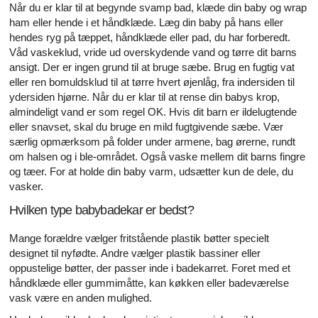
Når du er klar til at begynde svamp bad, klæde din baby og wrap
ham eller hende i et håndklæde. Læg din baby på hans eller
hendes ryg på tæppet, håndklæde eller pad, du har forberedt.
Våd vaskeklud, vride ud overskydende vand og tørre dit barns
ansigt. Der er ingen grund til at bruge sæbe. Brug en fugtig vat
eller ren bomuldsklud til at tørre hvert øjenlåg, fra indersiden til
ydersiden hjørne. Når du er klar til at rense din babys krop,
almindeligt vand er som regel OK. Hvis dit barn er ildelugtende
eller snavset, skal du bruge en mild fugtgivende sæbe. Vær
særlig opmærksom på folder under armene, bag ørerne, rundt
om halsen og i ble-området. Også vaske mellem dit barns fingre
og tæer. For at holde din baby varm, udsætter kun de dele, du
vasker.
Hvilken type babybadekar er bedst?
Mange forældre vælger fritstående plastik bøtter specielt
designet til nyfødte. Andre vælger plastik bassiner eller
oppustelige bøtter, der passer inde i badekarret. Foret med et
håndklæde eller gummimåtte, kan køkken eller badeværelse
vask være en anden mulighed.