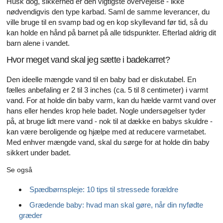
Husk dog, sikkerhed er den vigtigste overvejelse - ikke
nødvendigvis den type karbad. Saml de samme leverancer, du
ville bruge til en svamp bad og en kop skyllevand før tid, så du
kan holde en hånd på barnet på alle tidspunkter. Efterlad aldrig dit
barn alene i vandet.
Hvor meget vand skal jeg sætte i badekarret?
Den ideelle mængde vand til en baby bad er diskutabel. En
fælles anbefaling er 2 til 3 inches (ca. 5 til 8 centimeter) i varmt
vand. For at holde din baby varm, kan du hælde varmt vand over
hans eller hendes krop hele badet. Nogle undersøgelser tyder
på, at bruge lidt mere vand - nok til at dække en babys skuldre -
kan være beroligende og hjælpe med at reducere varmetabet.
Med enhver mængde vand, skal du sørge for at holde din baby
sikkert under badet.
Se også
Spædbørnspleje: 10 tips til stressede forældre
Grædende baby: hvad man skal gøre, når din nyfødte
græder