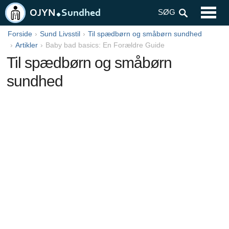
SYMPTOMER
SØG
TEST OG PROCEDURER
Forside
Sund Livsstil
Til spædbørn og småbørn sundhed
Artikler
Baby bad basics: En Forældre Guide
SYGDOMME OG TILSTANDE
Til spædbørn og småbørn
VOKSEN SUNDHED
sundhed
BØRNS SUNDHED
TIL SPÆDBØRN OG SMÅBØRN SUNDHED
MÆNDS SUNDHED
ERNÆRING OG SUND KOST
RYGESTOP
KVINDERS SUNDHED