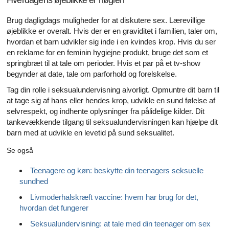
Hverdagens øjeblikke er nøglen
Brug dagligdags muligheder for at diskutere sex. Lærevillige
øjeblikke er overalt. Hvis der er en graviditet i familien, taler om,
hvordan et barn udvikler sig inde i en kvindes krop. Hvis du ser
en reklame for en feminin hygiejne produkt, bruge det som et
springbræt til at tale om perioder. Hvis et par på et tv-show
begynder at date, tale om parforhold og forelskelse.
Tag din rolle i seksualundervisning alvorligt. Opmuntre dit barn til
at tage sig af hans eller hendes krop, udvikle en sund følelse af
selvrespekt, og indhente oplysninger fra pålidelige kilder. Dit
tankevækkende tilgang til seksualundervisningen kan hjælpe dit
barn med at udvikle en levetid på sund seksualitet.
Se også
Teenagere og køn: beskytte din teenagers seksuelle
sundhed
Livmoderhalskræft vaccine: hvem har brug for det,
hvordan det fungerer
Seksualundervisning: at tale med din teenager om sex