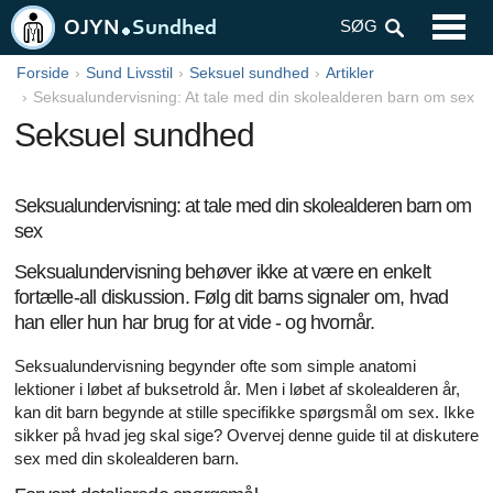
SYMPTOMER
SØG
TEST OG PROCEDURER
Forside
Sund Livsstil
Seksuel sundhed
Artikler
Seksualundervisning: At tale med din skolealderen barn om sex
SYGDOMME OG TILSTANDE
Seksuel sundhed
VOKSEN SUNDHED
Seksualundervisning: at tale med din skolealderen barn om
BØRNS SUNDHED
sex
TIL SPÆDBØRN OG SMÅBØRN SUNDHED
Seksualundervisning behøver ikke at være en enkelt
fortælle-all diskussion. Følg dit barns signaler om, hvad
MÆNDS SUNDHED
han eller hun har brug for at vide - og hvornår.
ERNÆRING OG SUND KOST
Seksualundervisning begynder ofte som simple anatomi
lektioner i løbet af buksetrold år. Men i løbet af skolealderen år,
RYGESTOP
kan dit barn begynde at stille specifikke spørgsmål om sex. Ikke
sikker på hvad jeg skal sige? Overvej denne guide til at diskutere
KVINDERS SUNDHED
sex med din skolealderen barn.