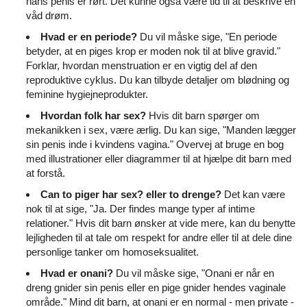
hans penis er rørt. Det kunne også være tid til at beskrive en
våd drøm.
Hvad er en periode?
Du vil måske sige, "En periode
betyder, at en piges krop er moden nok til at blive gravid."
Forklar, hvordan menstruation er en vigtig del af den
reproduktive cyklus. Du kan tilbyde detaljer om blødning og
feminine hygiejneprodukter.
Hvordan folk har sex?
Hvis dit barn spørger om
mekanikken i sex, være ærlig. Du kan sige, "Manden lægger
sin penis inde i kvindens vagina." Overvej at bruge en bog
med illustrationer eller diagrammer til at hjælpe dit barn med
at forstå.
Can to piger har sex?
eller to drenge?
Det kan være
nok til at sige, "Ja. Der findes mange typer af intime
relationer." Hvis dit barn ønsker at vide mere, kan du benytte
lejligheden til at tale om respekt for andre eller til at dele dine
personlige tanker om homoseksualitet.
Hvad er onani?
Du vil måske sige, "Onani er når en
dreng gnider sin penis eller en pige gnider hendes vaginale
område." Mind dit barn, at onani er en normal - men private -