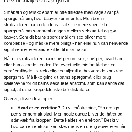
Forvent detaljerede spørgsmål
Småbørn og førskolebørn er ofte tilfredse med vage svar på
spørgsmål om, hvor babyer kommer fra. Men børn i
skolealderen har en tendens til at stille mere specifikke
spørgsmål om sammenhængen mellem seksualitet og gør
babyer. Som dit barns spørgsmål om sex bliver mere
komplekse - og måske mere pinligt - han eller hun kan henvende
sig til venner eller andre kilder til information.
Når din skolealderen barn spørger om sex, spørger, hvad han
eller hun allerede kender. Ret eventuelle misforståelser, og
derefter tilbyde tilstrækkelige detaljer til at besvare de konkrete
spørgsmål. Må ikke grine dit barns spørgsmål eller brug
kælenavne for dit barns seksuelle anatomi, som kan sende det
signal, at disse kropsdele ikke bør diskuteres.
Overvej disse eksempler:
Hvad er en erektion?
Du vil måske sige, "En drengs
penis er normalt blød. Men nogle gange bliver det hårdt og
står væk fra kroppen. Dette kaldes en erektion." Beskriv
hvordan en erektion kan ske, mens en dreng sover eller når